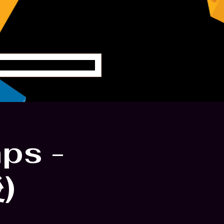
ングエンジニア
ps -
)