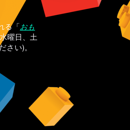
「
れる
おも
、水曜日、土
ださい)。