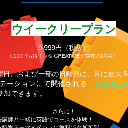
ウイークリープラン
9,999円（税抜）
5,000円お得！
（@ CREATIVE STATIONのみ）
曜日、および一部の日曜日に、月に最大 5
「
テーションにで
開催される
おもちゃ
参加
できます。
さらに！
語講師と一緒に英語でコースを体験！
る特別テーマイベントに無料で参加可能！