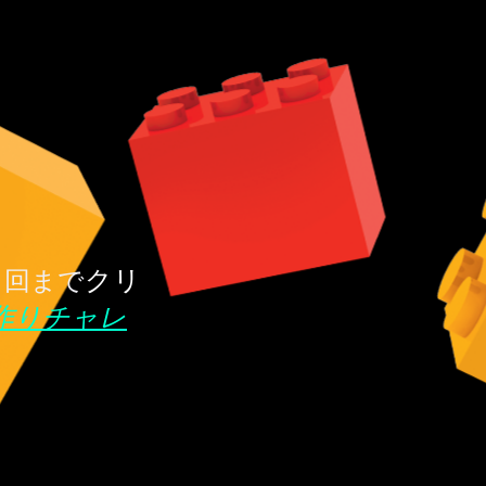
クリ
 回まで
作りチャレ