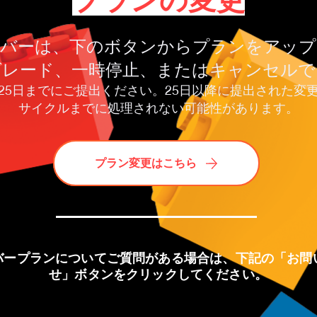
プランの変更
ンバーは、下のボタンからプランをアップ
グレード、一時停止、またはキャンセルで
25日までにご提出ください。25日以降に提出された変
サイクルまでに処理されない可能性があります。
プラン変更はこちら
プラン変更はこちら
バープランについてご質問がある場合は、下記の「お問
せ」ボタンをクリックしてください。