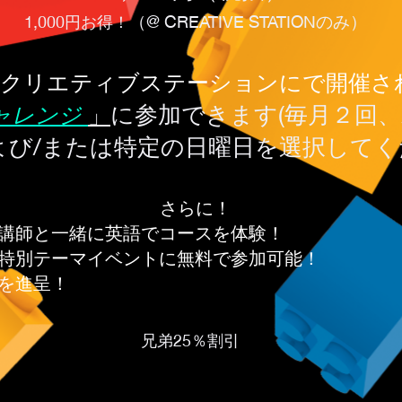
1,000円お得！
（@ CREATIVE STATIONのみ）
クリエティブステーションにで
開催さ
に参加できます(毎月２回
ャレンジ
」
よび/または特定の日曜日を選択してく
さらに！
講師と一緒に英語でコースを体験！
特別テーマイベントに無料で参加可能！
を進呈！
兄弟25％割引