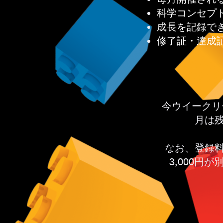
科学コンセプ
成長を記録で
修了証・達成
今ウイークリ
月は
なお、登録
3,000円