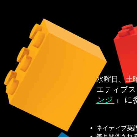
水曜日、土
エティブス
」 に
ンジ
ネイティブ英
毎月開催され