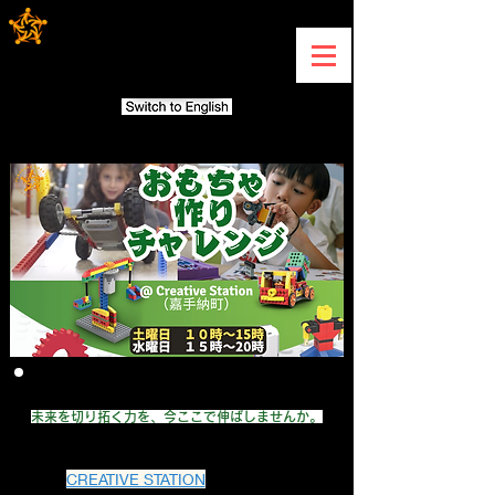
おもちゃ作りチャレンジ！
未来を切り拓く力を、今ここで伸ばしませんか。
対象年齢：4～13歳
@
（嘉手納町）
CREATIVE STATION